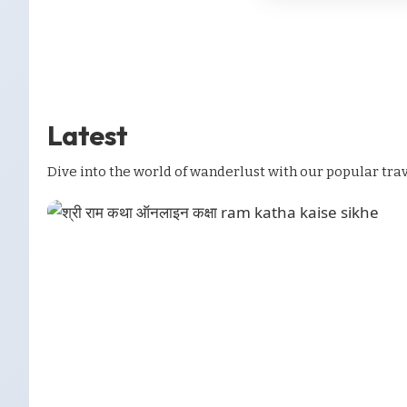
page
main
footer
foxiz
1 Article
14 Articles
6 Articles
1 Article
Latest
Dive into the world of wanderlust with our popular trav