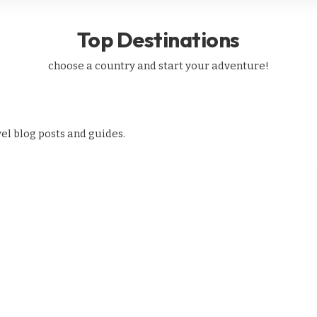
Top Destinations
-1
mobile
mobile-quick-acces
23 Articles
7 Articles
choose a country and start your adventure!
el blog posts and guides.