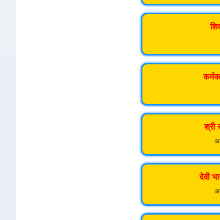
शिव
कर्मक
श्री
अध
देवी भ
अध