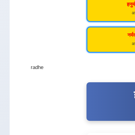
हनु
अध
नर्म
अध
radhe