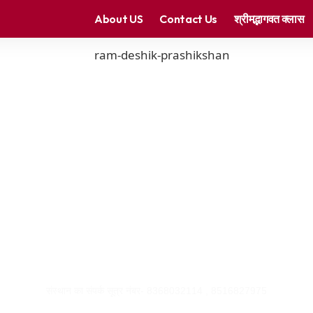
About US
Contact Us
श्रीमद्भागवत क्लास
राम देशिक प्रशिक्षण 
्र भारतीय संस्कृति और धार्मिक ज्ञान को आधुनिक प्रौद
ाँ भागवत कथा, पुराणों और वेदों के अध्ययन के लिए ऑ
संस्थान का संपर्क सूत्र नंबर- 8368032114 , 8516827975