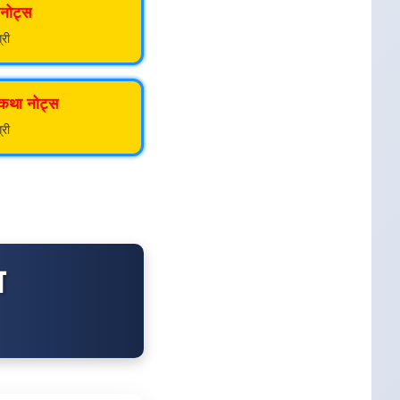
नोट्स
्री
 कथा नोट्स
्री
व