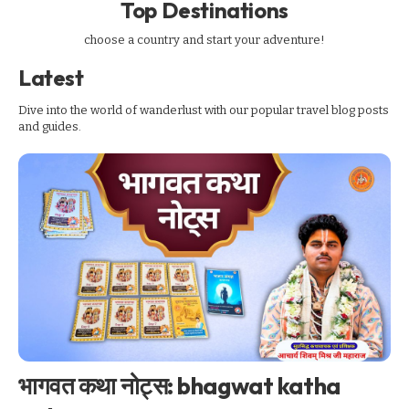
Top Destinations
page
mobile
main
mobile-quick-access
footer-1
footer-2
foxiz
Gallery
1 Article
23 Articles
14 Articles
7 Articles
6 Articles
2 Articles
1 Article
choose a country and start your adventure!
Latest
Dive into the world of wanderlust with our popular travel blog posts
and guides.
भागवत कथा नोट्स: bhagwat katha